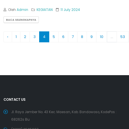
Oleh
Admin
KEGIATAN
11 July 2024
BACA SELENGKAPNYA
‹
1
2
3
4
5
6
7
8
9
10
...
53
CONTACT US
Jl. Raya Jember No. 43 Kec. Maesan, Kab. Bondowoso, KodePos :
68262s Bu