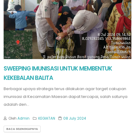
SWEEPING IMUNISASI UNTUK MEMBENTUK
KEKEBALAN BALITA
Berbagai upaya strategis terus dilakukan agar target cakupan
imunisasi di Kecamatan Maesan dapat tercapai, salah satunya
adalah den...
Oleh
Admin
KEGIATAN
08 July 2024
BACA SELENGKAPNYA